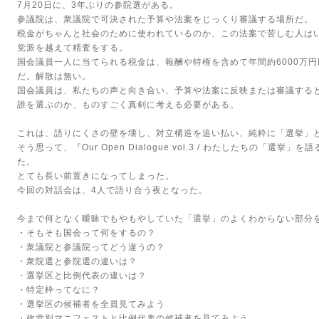
7月20日に、3年ぶりの参院選がある。
参議院は、衆議院で可決された予算や法案をじっくり審議する場所だ。
税金がちゃんと社会のために使われているのか、この法案で苦しむ人は
党派を越えて精査をする。
国会議員一人に当てられる税金は、報酬や特権を含めて年間約6000万
だ。解散は無い。
国会議員は、私たちの声と向き合い、予算や法案に反映または審議する
誰を選ぶのか、ものすごく真剣に考える必要がある。
これは、語りにくさの壁を壊し、対立構造を追い払い、純粋に「選挙」
そう思って、『Our Open Dialogue vol.3 / わたしたちの「選
た。
とても長い前置きになってしまった。
今回の対話会は、4人で語り合う夜となった。
今まで何となく曖昧でもやもやしていた「選挙」のよくわからない部分
・そもそも国会って何をするの？
・衆議院と参議院ってどう違うの？
・衆院選と参院選の違いは？
・選挙区と比例代表の違いは？
・特定枠ってなに？
・選挙区の候補者を全員見てみよう
・政党別マニフェストと比例代表の候補者を見てみよう