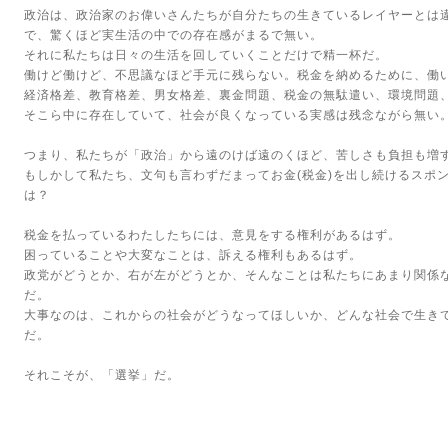
政治は、政治家のお偉いさんたちが自分たちの生きているレイヤーとは
で、驚くほど実生活の中での存在感がまるで無い。
それに私たちは日々の生活を回していくことだけで精一杯だ。
働けど働けど、不思議なほど手元に残らない。税金を納めるために、働
経済格差、教育格差、男女格差、裏金問題、税金の無駄遣い、環境問題
そこら中に存在していて、社会が良くなっている実感は残念ながら無い
つまり、私たちが「政治」から遠のけば遠のくほど、苦しさも負担も増
もしかして私たち、文句も言わずだまってお金(税金)を出し続けるスポン
は？
税金を払っているわたしたちには、意見をする権利があるはず。
困っていることや大変なことは、訴える権利もあるはず。
政党がどうとか、右が左がどうとか、そんなことは私たちにあまり関係
だ。
大事なのは、これからの社会がどうなってほしいか、どんな社会で生き
だ。
それこそが、「選挙」だ。