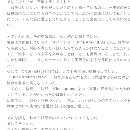
そしてひとりが、言葉を発してくれた。
「戦争はいけない、平和が大切だと誰もが思っているのに、一歩家の外
ば原発のことにしても戦争のことにしても、誰かと普通に話してみたい
にくい。そんな風に過ごしていたから、こうして言葉に出しても良いの
い。」
とてもわかる。その空気感は、私も確かに感じていた。
現在店で開催しているテーマイベント『Think Around Us vol.1/
でも変えて、関心を寄せたり話したりするきっかけになるようにしたい
トに「戦争」という文字を入れることは、とても勇気のいることだった
しかし同時に、こうしたテーマに対して実際どのような反応があるのか
た。
そして、SNS(Instagram)では、とても興味深い結果が出ていた。
『Think Around Us vol.1/ 戦争がもたらすもの』に関連する投稿
覧数が非常に高くなっていた。
「関心」「傍観」「沈黙」がInstagramによって見事に可視化された
くれていることがわかったのは嬉しいことだ。
店舗では、「関心」を持つ人が、「来店」というひとつのアクションを
戦争について店内で"普通に"話せる機会が増えた。
そんな話を、私から対話会のメンバーにシェアをした。
そしてそこから、
言えない空気って、実際何なんだろうね。