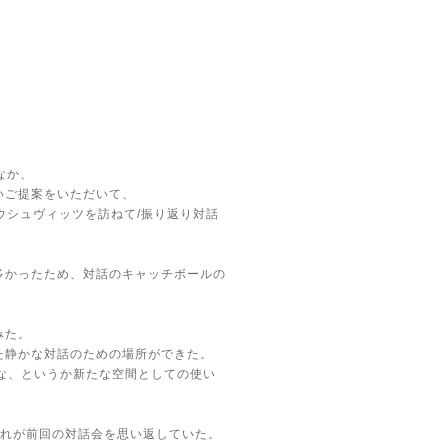
くなか、
いご提案をいただいて、
2「アウシュヴィッツを訪ねて/振り返り対話
多かったため、対話のキャッチボールの
みた。
た静かな対話のための場所ができた。
な、というか新たな空間としての使い
ぞれが前回の対話会を思い返していた。