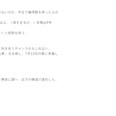
いないのか、中立で倫理観を持った人が
円以上。（高すぎるが。）任期は6年
という役割を担う。
と向き合うチャンスかもしれない。
挙」を語る夜』を企画し、7月13日の夜に実施し
を事前に調べ、以下の構成で進行した。