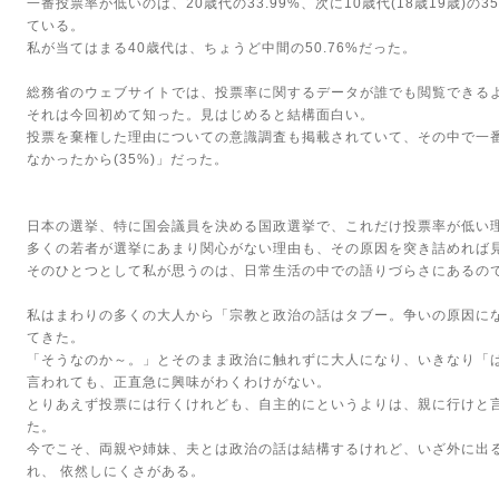
一番投票率が低いのは、20歳代の33.99%、次に10歳代(18歳19歳)の35
ている。
私が当てはまる40歳代は、ちょうど中間の50.76%だった。
総務省のウェブサイトでは、投票率に関するデータが誰でも閲覧できる
それは今回初めて知った。見はじめると結構面白い。
投票を棄権した理由についての意識調査も掲載されていて、その中で一
なかったから(35%)」だった。
日本の選挙、特に国会議員を決める国政選挙で、これだけ投票率が低い
多くの若者が選挙にあまり関心がない理由も、その原因を突き詰めれば
そのひとつとして私が思うのは、日常生活の中での語りづらさにあるの
私はまわりの多くの大人から「宗教と政治の話はタブー。争いの原因に
てきた。
「そうなのか～。」とそのまま政治に触れずに大人になり、いきなり「
言われても、正直急に興味がわくわけがない。
とりあえず投票には行くけれども、自主的にというよりは、親に行けと言
た。
今でこそ、両親や姉妹、夫とは政治の話は結構するけれど、いざ外に出
れ、 依然しにくさがある。