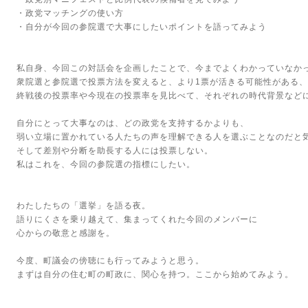
・政党マッチングの使い方
・自分が今回の参院選で大事にしたいポイントを語ってみよう
私自身、今回この対話会を企画したことで、今までよくわかっていなか
衆院選と参院選で投票方法を変えると、より1票が活きる可能性がある
終戦後の投票率や今現在の投票率を見比べて、それぞれの時代背景など
自分にとって大事なのは、どの政党を支持するかよりも、
弱い立場に置かれている人たちの声を理解できる人を選ぶことなのだと
そして差別や分断を助長する人には投票しない。
私はこれを、今回の参院選の指標にしたい。
わたしたちの「選挙」を語る夜。
語りにくさを乗り越えて、集まってくれた今回のメンバーに
心からの敬意と感謝を。
今度、町議会の傍聴にも行ってみようと思う。
まずは自分の住む町の町政に、関心を持つ。ここから始めてみよう。