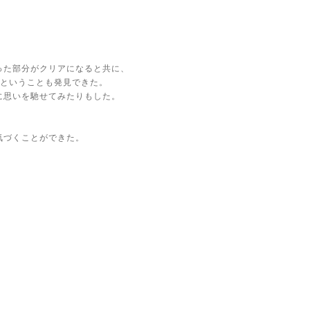
った部分がクリアになると共に、
、ということも発見できた。
に思いを馳せてみたりもした。
気づくことができた。