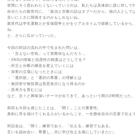
世間にそう思われたくないっていうのは、私たちは具体的に誰に対して
自分たちの親世代に、「政治と宗教の話はタブーだから、他の人として
言いにくさに関係するのかもしれないね。
親世代は学生運動とか安保闘争とかをリアルタイムで経験しているから
ね。
と、さらに広がっていった。
今回の対話の流れの中で生まれた問いは、
・「言えない空気」って実際何なんだろう…
・SNSの情報と信憑性の精査はどうしてる？
・対立と分断の構造を変えていくには
・加害の立場になったときには
・「選択肢」と「選択の尊重」の理解とは
・無回答や無投票は意思表示になり得るのか
・思考力を育むには
など、次々と興味深いテーマが出てきて、あっという間の2時間だった。
前回も今回も感じたことは、「聞く」ことの重要性。
真剣に耳を傾けてくれる人がいるからこそ、一生懸命自分の言葉で伝え
対話会は、「聞く」練習であり、「伝える」練習でもある。
互いを認め合い、尊重し、共に学び合える場にしていきたい。