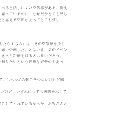
に出ると話しにくい空気感がある。例え
と思っているのに、なぜだかとても発し
だと思える空間があってとても嬉し
 戦争がもたらすもの』は、その空気感を少し
と思い企画した。とはいえ、店のイベン
。きっと距離を取る人も多いだろう。
を知りたいという純粋な好奇心もあっ
に対して、"いいね"の数こそ少ないけれど閲
わけだけど、いずれにしても興味を示して
起こしてくれているからか、お客さんと