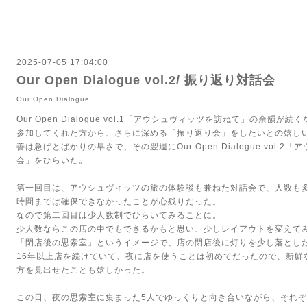
2025-07-05 17:04:00
Our Open Dialogue vol.2/ 振り返り対話会
Our Open Dialogue
Our Open Dialogue vol.1「アウシュヴィッツを訪ねて」の余韻が続
参加してくれた方から、さらに深める「振り返り会」をしたいとの嬉し
善は急げとばかりの早さで、その翌週にOur Open Dialogue vol.
会」をひらいた。
第一回目は、アウシュヴィッツの旅の体験談も兼ねた対話会で、人数も
時間までは確保できなかったことが心残りだった。
なので第二回目は少人数制でひらいてみることに。
少人数ならこの店の中でもできるかもと思い、少しレイアウトを変えて
「閉店後の思索室」というイメージで、店の閉店後に灯りを少し落とし
16年以上店を続けていて、夜に店を使うことは初めてだったので、新鮮
方を見出せたことも嬉しかった。
この日、夜の思索室に集まった5人でゆっくりと向き合いながら、それ