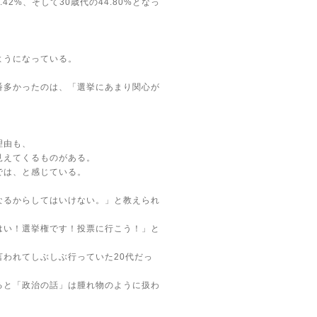
.42%、そして30歳代の44.80%となっ
ようになっている。
番多かったのは、「選挙にあまり関心が
理由も、
見えてくるものがある。
では、と感じている。
なるからしてはいけない。」と教えられ
はい！選挙権です！投票に行こう！」と
われてしぶしぶ行っていた20代だっ
ると「政治の話」は腫れ物のように扱わ