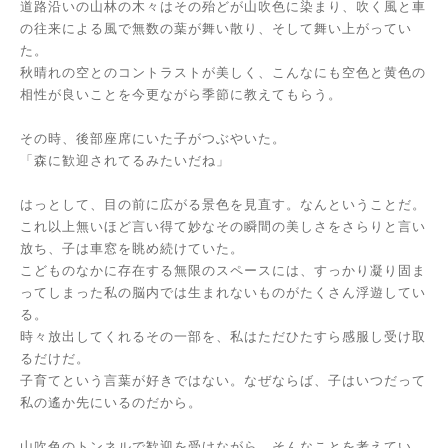
道路沿いの山林の木々はその殆どが山吹色に染まり、吹く風と車
の往来による風で無数の葉が舞い散り、そして舞い上がってい
た。
秋晴れの空とのコントラストが美しく、こんなにも空色と黄色の
相性が良いことを今更ながら季節に教えてもらう。
その時、後部座席にいた子がつぶやいた。
「森に歓迎されてるみたいだね」
はっとして、目の前に広がる景色を見直す。なんということだ。
これ以上無いほど言い得て妙なその瞬間の美しさをさらりと言い
放ち、子は車窓を眺め続けていた。
こどものなかに存在する無限のスペースには、すっかり凝り固ま
ってしまった私の脳内では生まれないものがたくさん浮遊してい
る。
時々放出してくれるその一部を、私はただひたすら感服し受け取
るだけだ。
子育てという言葉が好きではない。なぜならば、子はいつだって
私の遙か先にいるのだから。
山吹色のトンネルで歓迎を受けながら、そんなことを考えてい