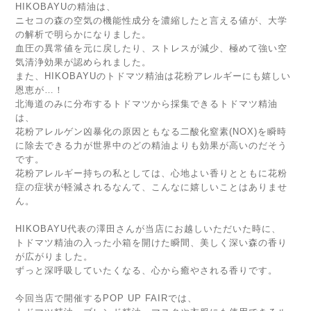
HIKOBAYUの精油は、
ニセコの森の空気の機能性成分を濃縮したと言える値が、大学
の解析で明らかになりました。
血圧の異常値を元に戻したり、ストレスが減少、極めて強い空
気清浄効果が認められました。
また、HIKOBAYUのトドマツ精油は花粉アレルギーにも嬉しい
恩恵が…！
北海道のみに分布するトドマツから採集できるトドマツ精油
は、
花粉アレルゲン凶暴化の原因ともなる二酸化窒素(NOX)を瞬時
に除去できる力が世界中のどの精油よりも効果が高いのだそう
です。
花粉アレルギー持ちの私としては、心地よい香りとともに花粉
症の症状が軽減されるなんて、こんなに嬉しいことはありませ
ん。
HIKOBAYU代表の澤田さんが当店にお越しいただいた時に、
トドマツ精油の入った小箱を開けた瞬間、美しく深い森の香り
が広がりました。
ずっと深呼吸していたくなる、心から癒やされる香りです。
今回当店で開催するPOP UP FAIRでは、